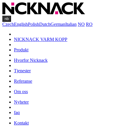
nb
Czech
English
Polish
Dutch
German
Italian
NO
RO
NICKNACK VARM KOPP
Produkt
Hvorfor Nicknack
Tjenester
Referanse
Om oss
Nyheter
faq
Kontakt