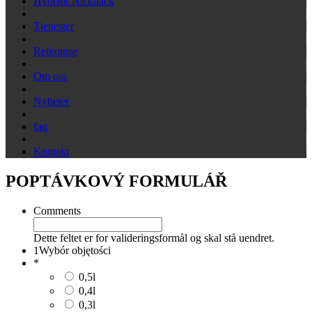
Hvorfor Nicknack
Tjenester
Referanse
Om oss
Nyheter
faq
Kontakt
POPTÁVKOVÝ FORMULÁŘ
Comments
Dette feltet er for valideringsformål og skal stå uendret.
1
Wybór objętości
*
0,5l
0,4l
0,3l