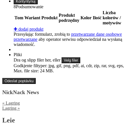
Kontyntynuj
8
Podsumowanie
Liczba
Produkt
Tom
Wariant
Produkt
Kolor
Ilość
kolorów /
podrzędny
motywów
✚
dodaj produkt
Przesyłając formularz, zrobią to
przetwarzane dane osobowe
przetwarzane
aby operator serwisu odpowiedział na wysłaną
wiadomość.
Pliki
Dra og slipp filer her, eller
Velg filer
Godkjente filtyper: jpg, gif, png, pdf, ai, cdr, zip, rar, svg, eps,
Max. file size: 24 MB.
NickNack News
«
Lagring
Lagring
»
Leie