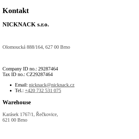
Kontakt
NICKNACK s.r.o.
Olomoucká 888/164, 627 00 Brno
Company ID no.: 29287464
Tax ID no.: CZ29287464
Email:
nicknack@nicknack.cz
Tel.:
+420 732 531 075
Warehouse
Karásek 1767/1, Řečkovice,
621 00 Brno