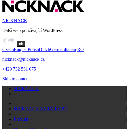
NICKNACK
Další web používající WordPress
nb
Czech
English
Polish
Dutch
German
Italian
RO
nicknack@nicknack.cz
+420 732 531 075
Skip to content
NICKNACK
NICKNACK VARM KOPP
Produkt