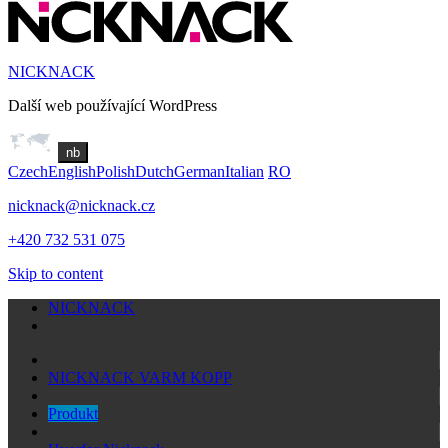
NICKNACK
Další web používající WordPress
nb
Czech
English
Polish
Dutch
German
Italian
RO
nicknack@nicknack.cz
+420 732 531 075
Skip to content
NICKNACK
NICKNACK VARM KOPP
Produkt