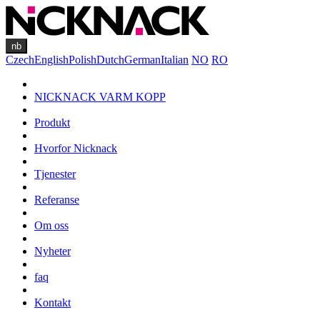
nb
Czech
English
Polish
Dutch
German
Italian
NO
RO
NICKNACK VARM KOPP
Produkt
Hvorfor Nicknack
Tjenester
Referanse
Om oss
Nyheter
faq
Kontakt