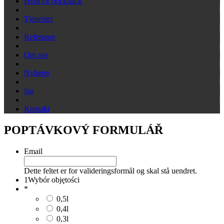
Hvorfor Nicknack
Tjenester
Referanse
Om oss
Nyheter
faq
Kontakt
POPTÁVKOVÝ FORMULÁŘ
Email
Dette feltet er for valideringsformål og skal stå uendret.
1
Wybór objętości
*
0,5l
0,4l
0,3l