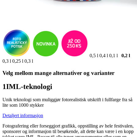
0,5 l
0,4 l
0,1 l
0,2 l
0,3 l
0,25 l
0,3 l
Velg mellom mange alternativer og varianter
1
IML-teknologi
Unik teknologi som muliggjør fotorealistisk utskrift i fullfarge fra så
lite som 1000 stykker
Detaljert informasjon
Fotografering eller forseggjort grafikk, oppstilling av hele festivalen,
sponsorer og informasjon til besøkende, alt dette kan være i en kopp
takket være IML. Passer til alle typer arrangementer eller som en