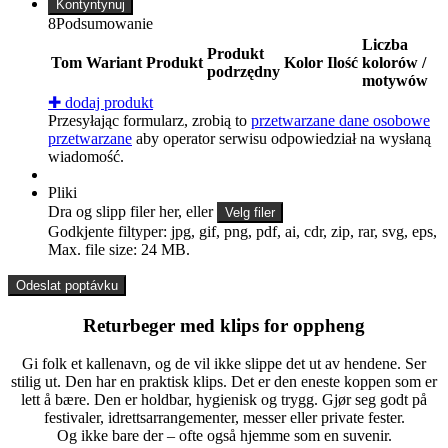
Kontyntynuj
8
Podsumowanie
Liczba
Produkt
Tom
Wariant
Produkt
Kolor
Ilość
kolorów /
podrzędny
motywów
✚
dodaj produkt
Przesyłając formularz, zrobią to
przetwarzane dane osobowe
przetwarzane
aby operator serwisu odpowiedział na wysłaną
wiadomość.
Pliki
Dra og slipp filer her, eller
Velg filer
Godkjente filtyper: jpg, gif, png, pdf, ai, cdr, zip, rar, svg, eps,
Max. file size: 24 MB.
Returbeger med klips for oppheng
Gi folk et kallenavn, og de vil ikke slippe det ut av hendene. Ser
stilig ut. Den har en praktisk klips. Det er den eneste koppen som er
lett å bære. Den er holdbar, hygienisk og trygg. Gjør seg godt på
festivaler, idrettsarrangementer, messer eller private fester.
Og ikke bare der – ofte også hjemme som en suvenir.