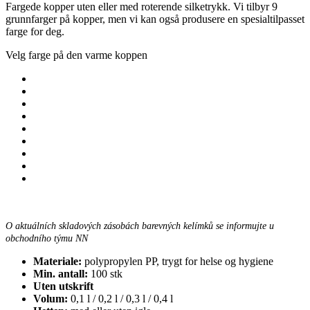
Fargede kopper uten eller med roterende silketrykk. Vi tilbyr 9
grunnfarger på kopper, men vi kan også produsere en spesialtilpasset
farge for deg.
Velg farge på den varme koppen
O aktuálních skladových zásobách barevných kelímků se informujte u
obchodního týmu NN
Materiale:
polypropylen PP, trygt for helse og hygiene
Min. antall:
100 stk
Uten utskrift
Volum:
0,1 l / 0,2 l / 0,3 l / 0,4 l