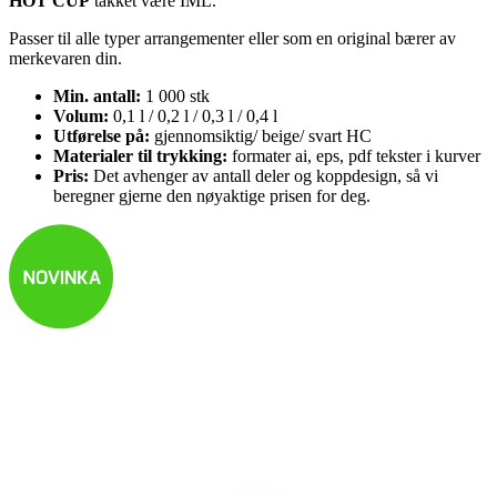
HOT CUP
takket være IML.
Passer til alle typer arrangementer eller som en original bærer av
merkevaren din.
Min. antall:
1 000 stk
Volum:
0,1 l / 0,2 l / 0,3 l / 0,4 l
Utførelse på:
gjennomsiktig/ beige/ svart HC
Materialer til trykking:
formater ai, eps, pdf tekster i kurver
Pris:
Det avhenger av antall deler og koppdesign, så vi
beregner gjerne den nøyaktige prisen for deg.