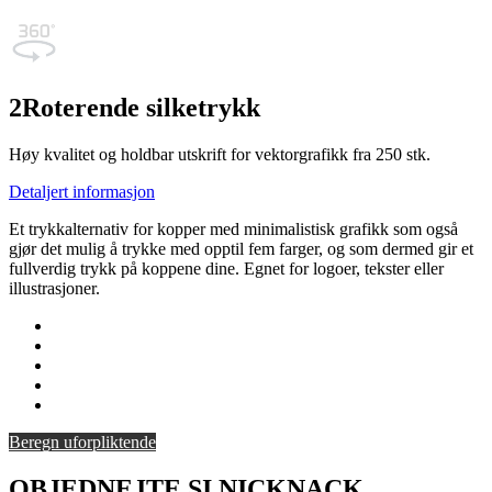
2
Roterende silketrykk
Høy kvalitet og holdbar utskrift for vektorgrafikk fra 250 stk.
Detaljert informasjon
Et trykkalternativ for kopper med minimalistisk grafikk som også
gjør det mulig å trykke med opptil fem farger, og som dermed gir et
fullverdig trykk på koppene dine. Egnet for logoer, tekster eller
illustrasjoner.
Beregn uforpliktende
OBJEDNEJTE SI NICKNACK