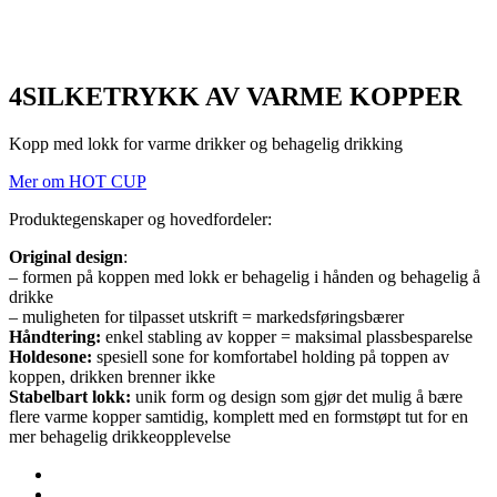
4
SILKETRYKK AV VARME KOPPER
Kopp med lokk for varme drikker og behagelig drikking
Mer om HOT CUP
Produktegenskaper og hovedfordeler:
Original design
:
– formen på koppen med lokk er behagelig i hånden og behagelig å
drikke
– muligheten for tilpasset utskrift = markedsføringsbærer
Håndtering:
enkel stabling av kopper = maksimal plassbesparelse
Holdesone:
spesiell sone for komfortabel holding på toppen av
koppen, drikken brenner ikke
Stabelbart lokk:
unik form og design som gjør det mulig å bære
flere varme kopper samtidig, komplett med en formstøpt tut for en
mer behagelig drikkeopplevelse