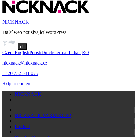
NICKNACK
Další web používající WordPress
nb
Czech
English
Polish
Dutch
German
Italian
RO
nicknack@nicknack.cz
+420 732 531 075
Skip to content
NICKNACK
NICKNACK VARM KOPP
Produkt