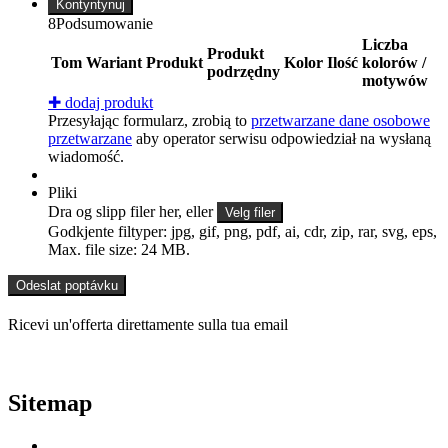
Kontyntynuj
8
Podsumowanie
Liczba
Produkt
Tom
Wariant
Produkt
Kolor
Ilość
kolorów /
podrzędny
motywów
✚
dodaj produkt
Przesyłając formularz, zrobią to
przetwarzane dane osobowe
przetwarzane
aby operator serwisu odpowiedział na wysłaną
wiadomość.
Pliki
Dra og slipp filer her, eller
Velg filer
Godkjente filtyper: jpg, gif, png, pdf, ai, cdr, zip, rar, svg, eps,
Max. file size: 24 MB.
Ricevi un'offerta direttamente sulla tua email
Sitemap