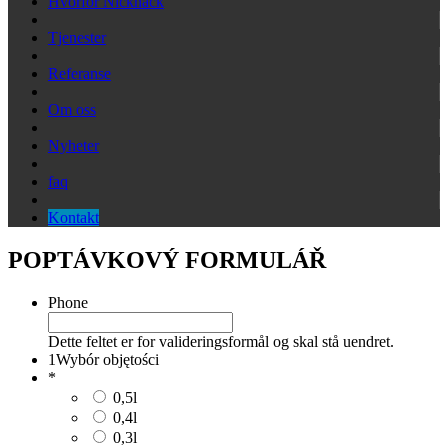
Hvorfor Nicknack
Tjenester
Referanse
Om oss
Nyheter
faq
Kontakt
POPTÁVKOVÝ FORMULÁŘ
Phone
Dette feltet er for valideringsformål og skal stå uendret.
1
Wybór objętości
*
0,5l
0,4l
0,3l