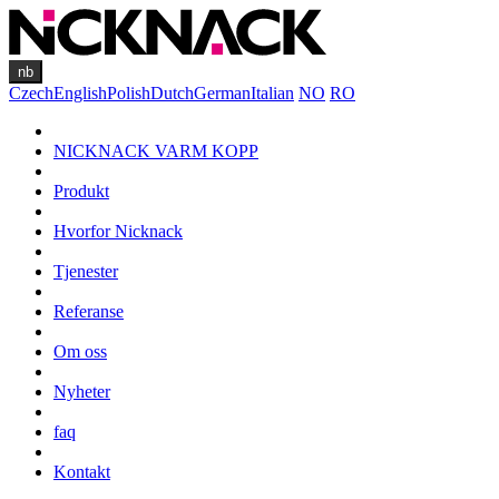
nb
Czech
English
Polish
Dutch
German
Italian
NO
RO
NICKNACK VARM KOPP
Produkt
Hvorfor Nicknack
Tjenester
Referanse
Om oss
Nyheter
faq
Kontakt