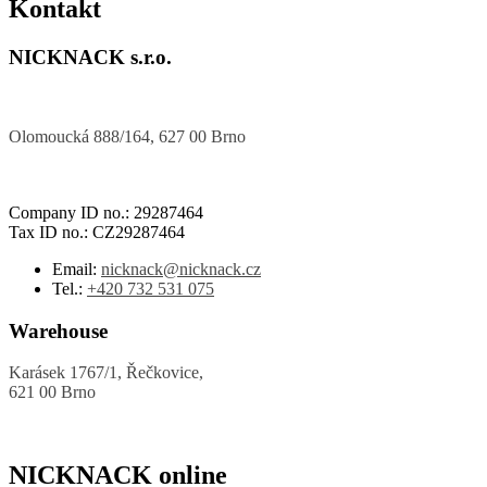
Kontakt
NICKNACK s.r.o.
Olomoucká 888/164, 627 00 Brno
Company ID no.: 29287464
Tax ID no.: CZ29287464
Email:
nicknack@nicknack.cz
Tel.:
+420 732 531 075
Warehouse
Karásek 1767/1, Řečkovice,
621 00 Brno
NICKNACK online