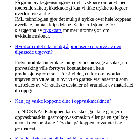
På grunn av begrensningene i det trykkbare området med
roterende silketrykkteknologi kan vi ikke trykke to logoer
overfor hverandre.
IML-teknologien gjør det mulig å trykke over hele koppens
overflate, unntatt klipsdelene. Se instruksjonene for
klargjøring av
trykkdata
for mer informasjon om
trykkdimensjoner.
Hvorfor er det ikke mulig å produsere en prøve av den
tilpassede utgaven?
Prøveproduksjon er ikke mulig av tidsmessige årsaker, da
prøvetaking ville forstyrre kontinuiteten i hele
produksjonsprosessen. For å gi deg en idé om hvordan
utgaven din vil se ut, tilbyr vi en grafisk visualisering som
utarbeides av vår grafiske designer på grunnlag av materialet
du oppgir.
Kan jeg vaske koppene dine i oppvaskmaskinen?
Ja, NICKNACK-koppen kan vaskes gjentatte ganger i
oppvaskmaskin, gastrooppvaskmaskin eller på en spulboy
uten at den tar skade. Trykket på koppen er vanntett og
permanent.
Kan du skrive ut et bilde ved hjelp av roterende