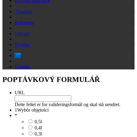
Hvorfor Nicknack
Tjenester
Referanse
Om oss
Nyheter
faq
Kontakt
POPTÁVKOVÝ FORMULÁŘ
URL
Dette feltet er for valideringsformål og skal stå uendret.
1
Wybór objętości
*
0,5l
0,4l
0,3l