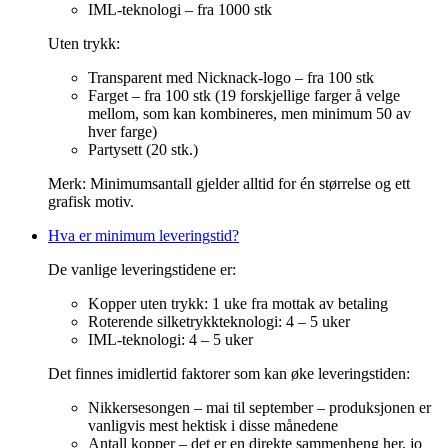
IML-teknologi – fra 1000 stk
Uten trykk:
Transparent med Nicknack-logo – fra 100 stk
Farget – fra 100 stk (19 forskjellige farger å velge
mellom, som kan kombineres, men minimum 50 av
hver farge)
Partysett (20 stk.)
Merk: Minimumsantall gjelder alltid for én størrelse og ett
grafisk motiv.
Hva er minimum leveringstid?
De vanlige leveringstidene er:
Kopper uten trykk: 1 uke fra mottak av betaling
Roterende silketrykkteknologi: 4 – 5 uker
IML-teknologi: 4 – 5 uker
Det finnes imidlertid faktorer som kan øke leveringstiden:
Nikkersesongen – mai til september – produksjonen er
vanligvis mest hektisk i disse månedene
Antall kopper – det er en direkte sammenheng her, jo