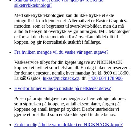
silketrykkteknologi?
Med silketrykkteknologien kan du ikke trykke et ekte
fotografi slik du kjenner det. Alternativet er Raster Graphics-
metoden, som er begrenset til svart-hvitt-bilder, men du må
alltid ta hensyn til overtrykk av grunnfargen. IML-teknologien
er fortsatt den beste metoden for å overføre bildet ditt til
koppen, og gir fotorealistisk utskrift i fullfarge.
Fra hvilken mengde vil du vaske vår egen utgave?
Vaskeservice tilbys for din kjøpte utgave av NICKNACK-
kopper i et hvilket som helst antall. En dag i uken er reservert
for denne tjenesten, nemlig hver mandag fra kl. 8:00 til 18:00.
Lukáš Gajdoš,
lukas@nicknack.cz
. tlf.
+420 604 178 906
Hvorfor finner vi ingen prisliste på nettstedet deres?
Prisen på originalutgaven avhenger av flere viktige faktorer,
som størrelsen på koppene, antall eksemplarer, fargen på
koppene og antall farger på trykket. Derfor utarbeider vi
gjerne et pristilbud som er skreddersydd til dine behov.
Er det mulig å helle varm drikke i en NICKNACK-kopp?