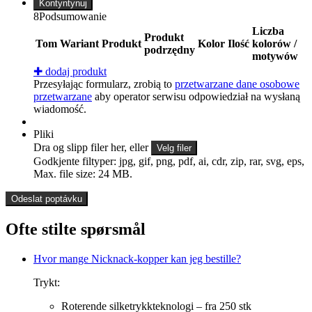
Kontyntynuj
8
Podsumowanie
Liczba
Produkt
Tom
Wariant
Produkt
Kolor
Ilość
kolorów /
podrzędny
motywów
✚
dodaj produkt
Przesyłając formularz, zrobią to
przetwarzane dane osobowe
przetwarzane
aby operator serwisu odpowiedział na wysłaną
wiadomość.
Pliki
Dra og slipp filer her, eller
Velg filer
Godkjente filtyper: jpg, gif, png, pdf, ai, cdr, zip, rar, svg, eps,
Max. file size: 24 MB.
Ofte stilte spørsmål
Hvor mange Nicknack-kopper kan jeg bestille?
Trykt:
Roterende silketrykkteknologi – fra 250 stk