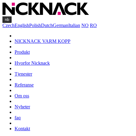
nb
Czech
English
Polish
Dutch
German
Italian
NO
RO
NICKNACK VARM KOPP
Produkt
Hvorfor Nicknack
Tjenester
Referanse
Om oss
Nyheter
faq
Kontakt