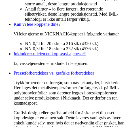
større antall, desto lengre produksjonstid
Antall farger – jo flere farger i det roterende
silketrykket, desto lengre produksjonstid. Med IML-
teknologi er ikke antall farger viktig.
Kan vi leie koppene dine?
Vi leier gjerne ut NICKNACK-kopper i følgende varianter.
NN 0,5l fra 20 esker à 216 stk (4320 stk)
NN 0,3l fra 18 esker à 252 stk (4536 stk)
Inkluderer utleien en koppvask-tjeneste?
Ja, vasketjenesten er inkludert i leieprisen.
Presseforberedelser vs. grafiske forberedelser
Trykkforberedelsen foregår, som navnet antyder, i trykkeriet.
Her lages det metallstempler/former for fargetrykk på IML-
polypropylenfolier, som deretter legges i presskoppformen
under selve produksjonen i Nicknack. Det er derfor en ren
kostnadspost.
Grafisk design eller grafisk arbeid for å skape et tilpasset
koppdesign er en annen sak. Dette leveres vanligvis av hver
enkelt kunde selv, men hvis det er nødvendig eller ønsket, kan