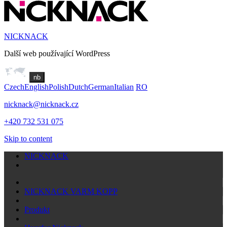
NICKNACK
Další web používající WordPress
nb
Czech
English
Polish
Dutch
German
Italian
RO
nicknack@nicknack.cz
+420 732 531 075
Skip to content
NICKNACK
NICKNACK VARM KOPP
Produkt