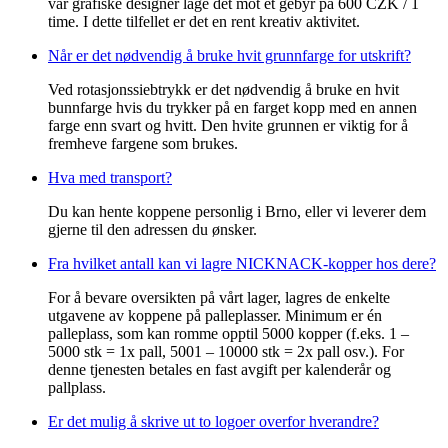
vår grafiske designer lage det mot et gebyr på 600 CZK / 1
time. I dette tilfellet er det en rent kreativ aktivitet.
Når er det nødvendig å bruke hvit grunnfarge for utskrift?
Ved rotasjonssiebtrykk er det nødvendig å bruke en hvit
bunnfarge hvis du trykker på en farget kopp med en annen
farge enn svart og hvitt. Den hvite grunnen er viktig for å
fremheve fargene som brukes.
Hva med transport?
Du kan hente koppene personlig i Brno, eller vi leverer dem
gjerne til den adressen du ønsker.
Fra hvilket antall kan vi lagre NICKNACK-kopper hos dere?
For å bevare oversikten på vårt lager, lagres de enkelte
utgavene av koppene på palleplasser. Minimum er én
palleplass, som kan romme opptil 5000 kopper (f.eks. 1 –
5000 stk = 1x pall, 5001 – 10000 stk = 2x pall osv.). For
denne tjenesten betales en fast avgift per kalenderår og
pallplass.
Er det mulig å skrive ut to logoer overfor hverandre?