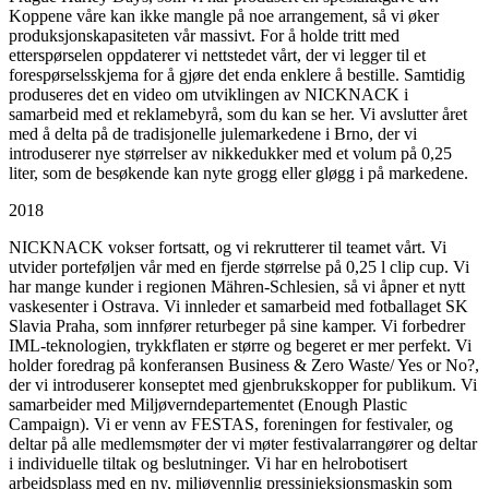
Koppene våre kan ikke mangle på noe arrangement, så vi øker
produksjonskapasiteten vår massivt. For å holde tritt med
etterspørselen oppdaterer vi nettstedet vårt, der vi legger til et
forespørselsskjema for å gjøre det enda enklere å bestille. Samtidig
produseres det en video om utviklingen av NICKNACK i
samarbeid med et reklamebyrå, som du kan se her. Vi avslutter året
med å delta på de tradisjonelle julemarkedene i Brno, der vi
introduserer nye størrelser av nikkedukker med et volum på 0,25
liter, som de besøkende kan nyte grogg eller gløgg i på markedene.
2018
NICKNACK vokser fortsatt, og vi rekrutterer til teamet vårt. Vi
utvider porteføljen vår med en fjerde størrelse på 0,25 l clip cup. Vi
har mange kunder i regionen Mähren-Schlesien, så vi åpner et nytt
vaskesenter i Ostrava. Vi innleder et samarbeid med fotballaget SK
Slavia Praha, som innfører returbeger på sine kamper. Vi forbedrer
IML-teknologien, trykkflaten er større og begeret er mer perfekt. Vi
holder foredrag på konferansen Business & Zero Waste/ Yes or No?,
der vi introduserer konseptet med gjenbrukskopper for publikum. Vi
samarbeider med Miljøverndepartementet (Enough Plastic
Campaign). Vi er venn av FESTAS, foreningen for festivaler, og
deltar på alle medlemsmøter der vi møter festivalarrangører og deltar
i individuelle tiltak og beslutninger. Vi har en helrobotisert
arbeidsplass med en ny, miljøvennlig pressinjeksjonsmaskin som