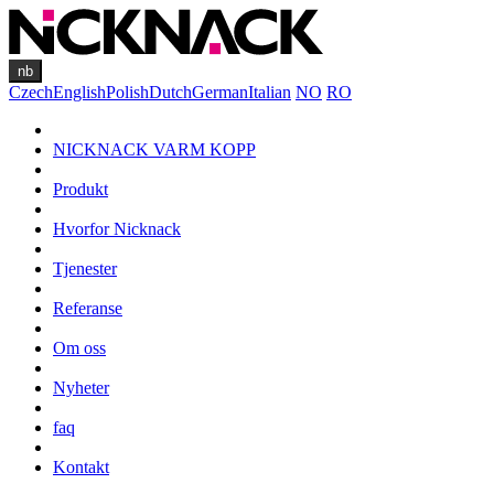
nb
Czech
English
Polish
Dutch
German
Italian
NO
RO
NICKNACK VARM KOPP
Produkt
Hvorfor Nicknack
Tjenester
Referanse
Om oss
Nyheter
faq
Kontakt