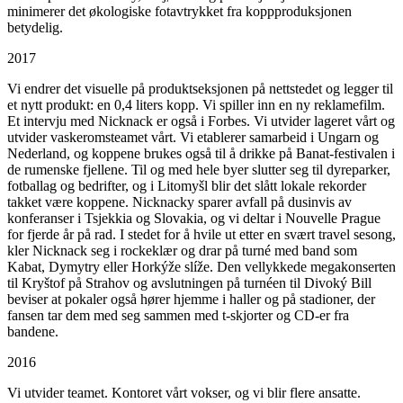
minimerer det økologiske fotavtrykket fra koppproduksjonen
betydelig.
2017
Vi endrer det visuelle på produktseksjonen på nettstedet og legger til
et nytt produkt: en 0,4 liters kopp. Vi spiller inn en ny reklamefilm.
Et intervju med Nicknack er også i Forbes. Vi utvider lageret vårt og
utvider vaskeromsteamet vårt. Vi etablerer samarbeid i Ungarn og
Nederland, og koppene brukes også til å drikke på Banat-festivalen i
de rumenske fjellene. Til og med hele byer slutter seg til dyreparker,
fotballag og bedrifter, og i Litomyšl blir det slått lokale rekorder
takket være koppene. Nicknacky sparer avfall på dusinvis av
konferanser i Tsjekkia og Slovakia, og vi deltar i Nouvelle Prague
for fjerde år på rad. I stedet for å hvile ut etter en svært travel sesong,
kler Nicknack seg i rockeklær og drar på turné med band som
Kabat, Dymytry eller Horkýže slíže. Den vellykkede megakonserten
til Kryštof på Strahov og avslutningen på turnéen til Divoký Bill
beviser at pokaler også hører hjemme i haller og på stadioner, der
fansen tar dem med seg sammen med t-skjorter og CD-er fra
bandene.
2016
Vi utvider teamet. Kontoret vårt vokser, og vi blir flere ansatte.