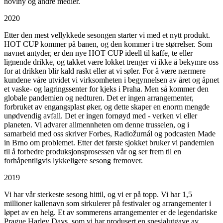
noviny og andre medier.
2020
Etter den mest vellykkede sesongen starter vi med et nytt produkt.
HOT CUP kommer på banen, og den kommer i tre størrelser. Som
navnet antyder, er den nye HOT CUP ideell til kaffe, te eller
lignende drikke, og takket være lokket trenger vi ikke å bekymre oss
for at drikken blir kald raskt eller at vi søler. For å være nærmere
kundene våre utvidet vi virksomheten i begynnelsen av året og åpnet
et vaske- og lagringssenter for kjeks i Praha. Men så kommer den
globale pandemien og nedturen. Det er ingen arrangementer,
forbruket av engangsplast øker, og dette skaper en enorm mengde
unødvendig avfall. Det er ingen fornøyd med - verken vi eller
planeten. Vi advarer allmennheten om denne trusselen, og i
samarbeid med oss skriver Forbes, Radiožurnál og podcasten Made
in Brno om problemet. Etter det første sjokket bruker vi pandemien
til å forbedre produksjonsprosessen vår og ser frem til en
forhåpentligvis lykkeligere sesong fremover.
2019
Vi har vår sterkeste sesong hittil, og vi er på topp. Vi har 1,5
millioner kallenavn som sirkulerer på festivaler og arrangementer i
løpet av en helg. Et av sommerens arrangementer er de legendariske
Prague Harley Days, som vi har produsert en spesialutgave av.