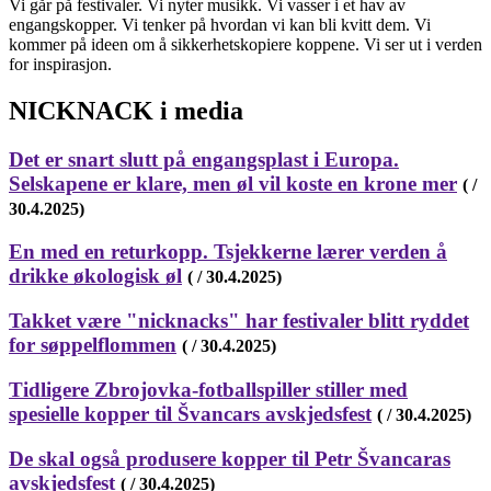
Vi går på festivaler. Vi nyter musikk. Vi vasser i et hav av
engangskopper. Vi tenker på hvordan vi kan bli kvitt dem. Vi
kommer på ideen om å sikkerhetskopiere koppene. Vi ser ut i verden
for inspirasjon.
NICKNACK i media
Det er snart slutt på engangsplast i Europa.
Selskapene er klare, men øl vil koste en krone mer
( /
30.4.2025)
En med en returkopp. Tsjekkerne lærer verden å
drikke økologisk øl
( / 30.4.2025)
Takket være "nicknacks" har festivaler blitt ryddet
for søppelflommen
( / 30.4.2025)
Tidligere Zbrojovka-fotballspiller stiller med
spesielle kopper til Švancars avskjedsfest
( / 30.4.2025)
De skal også produsere kopper til Petr Švancaras
avskjedsfest
( / 30.4.2025)