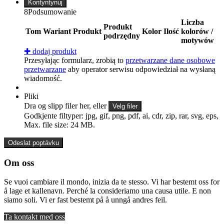
Kontyntynuj
8
Podsumowanie
Liczba
Produkt
Tom
Wariant
Produkt
Kolor
Ilość
kolorów /
podrzędny
motywów
✚
dodaj produkt
Przesyłając formularz, zrobią to
przetwarzane dane osobowe
przetwarzane
aby operator serwisu odpowiedział na wysłaną
wiadomość.
Pliki
Dra og slipp filer her, eller
Velg filer
Godkjente filtyper: jpg, gif, png, pdf, ai, cdr, zip, rar, svg, eps,
Max. file size: 24 MB.
Om oss
Se vuoi cambiare il mondo, inizia da te stesso. Vi har bestemt oss for
å lage et kallenavn. Perché la consideriamo una causa utile. E non
siamo soli. Vi er fast bestemt på å unngå andres feil.
Ta kontakt med oss