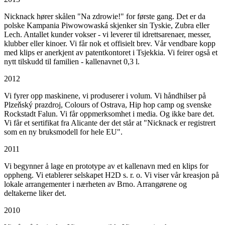
Nicknack hører skålen "Na zdrowie!" for første gang. Det er da
polske Kampania Piwowowaská skjenker sin Tyskie, Zubra eller
Lech. Antallet kunder vokser - vi leverer til idrettsarenaer, messer,
klubber eller kinoer. Vi får nok et offisielt brev. Vår vendbare kopp
med klips er anerkjent av patentkontoret i Tsjekkia. Vi feirer også et
nytt tilskudd til familien - kallenavnet 0,3 l.
2012
Vi fyrer opp maskinene, vi produserer i volum. Vi håndhilser på
Plzeňský prazdroj, Colours of Ostrava, Hip hop camp og svenske
Rockstadt Falun. Vi får oppmerksomhet i media. Og ikke bare det.
Vi får et sertifikat fra Alicante der det står at "Nicknack er registrert
som en ny bruksmodell for hele EU".
2011
Vi begynner å lage en prototype av et kallenavn med en klips for
oppheng. Vi etablerer selskapet H2D s. r. o. Vi viser vår kreasjon på
lokale arrangementer i nærheten av Brno. Arrangørene og
deltakerne liker det.
2010