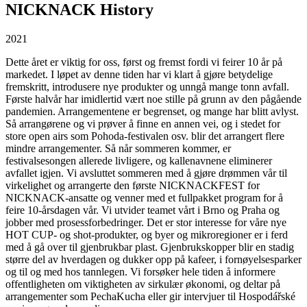
NICKNACK History
2021
Dette året er viktig for oss, først og fremst fordi vi feirer 10 år på
markedet. I løpet av denne tiden har vi klart å gjøre betydelige
fremskritt, introdusere nye produkter og unngå mange tonn avfall.
Første halvår har imidlertid vært noe stille på grunn av den pågående
pandemien. Arrangementene er begrenset, og mange har blitt avlyst.
Så arrangørene og vi prøver å finne en annen vei, og i stedet for
store open airs som Pohoda-festivalen osv. blir det arrangert flere
mindre arrangementer. Så når sommeren kommer, er
festivalsesongen allerede livligere, og kallenavnene eliminerer
avfallet igjen. Vi avsluttet sommeren med å gjøre drømmen vår til
virkelighet og arrangerte den første NICKNACKFEST for
NICKNACK-ansatte og venner med et fullpakket program for å
feire 10-årsdagen vår. Vi utvider teamet vårt i Brno og Praha og
jobber med prosessforbedringer. Det er stor interesse for våre nye
HOT CUP- og shot-produkter, og byer og mikroregioner er i ferd
med å gå over til gjenbrukbar plast. Gjenbrukskopper blir en stadig
større del av hverdagen og dukker opp på kafeer, i fornøyelsesparker
og til og med hos tannlegen. Vi forsøker hele tiden å informere
offentligheten om viktigheten av sirkulær økonomi, og deltar på
arrangementer som PechaKucha eller gir intervjuer til Hospodářské