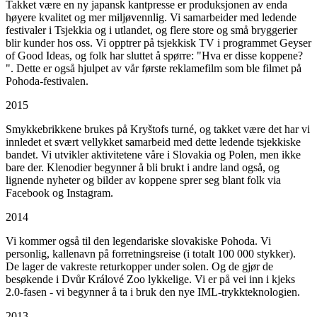
Takket være en ny japansk kantpresse er produksjonen av enda
høyere kvalitet og mer miljøvennlig. Vi samarbeider med ledende
festivaler i Tsjekkia og i utlandet, og flere store og små bryggerier
blir kunder hos oss. Vi opptrer på tsjekkisk TV i programmet Geyser
of Good Ideas, og folk har sluttet å spørre: "Hva er disse koppene?
". Dette er også hjulpet av vår første reklamefilm som ble filmet på
Pohoda-festivalen.
2015
Smykkebrikkene brukes på Kryštofs turné, og takket være det har vi
innledet et svært vellykket samarbeid med dette ledende tsjekkiske
bandet. Vi utvikler aktivitetene våre i Slovakia og Polen, men ikke
bare der. Klenodier begynner å bli brukt i andre land også, og
lignende nyheter og bilder av koppene sprer seg blant folk via
Facebook og Instagram.
2014
Vi kommer også til den legendariske slovakiske Pohoda. Vi
personlig, kallenavn på forretningsreise (i totalt 100 000 stykker).
De lager de vakreste returkopper under solen. Og de gjør de
besøkende i Dvůr Králové Zoo lykkelige. Vi er på vei inn i kjeks
2.0-fasen - vi begynner å ta i bruk den nye IML-trykkteknologien.
2013