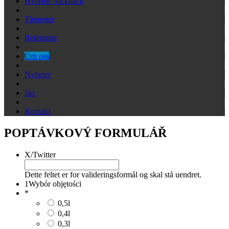
Hvorfor Nicknack
Tjenester
Referanse
Om oss
Nyheter
faq
Kontakt
POPTÁVKOVÝ FORMULÁŘ
X/Twitter
Dette feltet er for valideringsformål og skal stå uendret.
1
Wybór objętości
*
0,5l
0,4l
0,3l