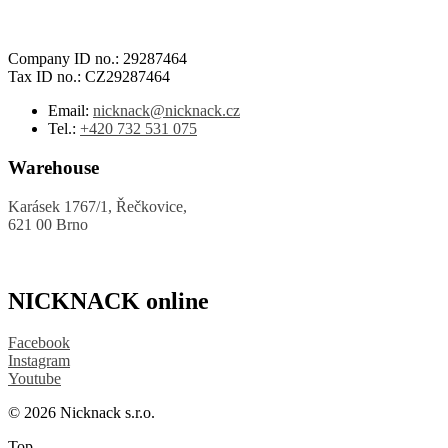
Company ID no.: 29287464
Tax ID no.: CZ29287464
Email:
nicknack@nicknack.cz
Tel.:
+420 732 531 075
Warehouse
Karásek 1767/1, Řečkovice,
621 00 Brno
NICKNACK online
Facebook
Instagram
Youtube
© 2026 Nicknack s.r.o.
Top