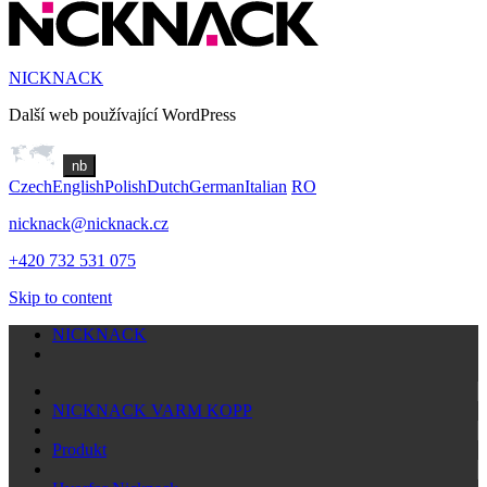
NICKNACK
Další web používající WordPress
nb
Czech
English
Polish
Dutch
German
Italian
RO
nicknack@nicknack.cz
+420 732 531 075
Skip to content
NICKNACK
NICKNACK VARM KOPP
Produkt