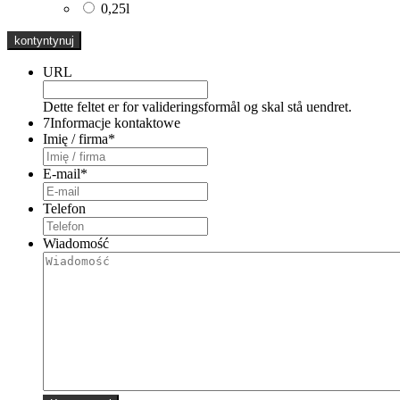
0,25l
URL
Dette feltet er for valideringsformål og skal stå uendret.
7
Informacje kontaktowe
Imię / firma
*
E-mail
*
Telefon
Wiadomość