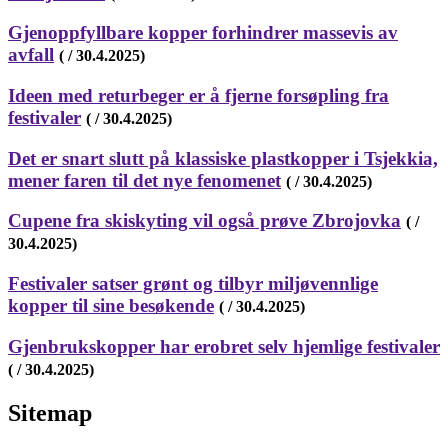
Gjenoppfyllbare kopper forhindrer massevis av
avfall
( / 30.4.2025)
Ideen med returbeger er å fjerne forsøpling fra
festivaler
( / 30.4.2025)
Det er snart slutt på klassiske plastkopper i Tsjekkia,
mener faren til det nye fenomenet
( / 30.4.2025)
Cupene fra skiskyting vil også prøve Zbrojovka
( /
30.4.2025)
Festivaler satser grønt og tilbyr miljøvennlige
kopper til sine besøkende
( / 30.4.2025)
Gjenbrukskopper har erobret selv hjemlige festivaler
( / 30.4.2025)
Sitemap