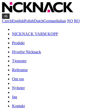
nb
Czech
English
Polish
Dutch
German
Italian
NO
RO
NICKNACK VARM KOPP
Produkt
Hvorfor Nicknack
Tjenester
Referanse
Om oss
Nyheter
faq
Kontakt