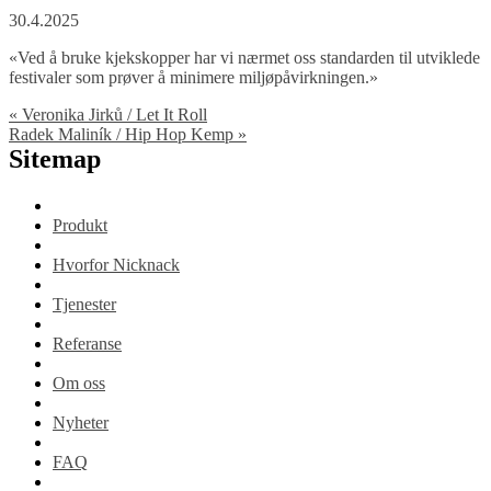
30.4.2025
«Ved å bruke kjekskopper har vi nærmet oss standarden til utviklede
festivaler som prøver å minimere miljøpåvirkningen.»
«
Veronika Jirků / Let It Roll
Radek Maliník / Hip Hop Kemp
»
Sitemap
Produkt
Hvorfor Nicknack
Tjenester
Referanse
Om oss
Nyheter
FAQ