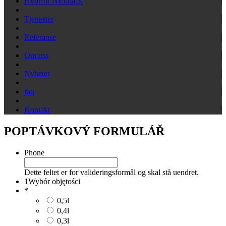
Hvorfor Nicknack
Tjenester
Referanse
Om oss
Nyheter
faq
Kontakt
POPTÁVKOVÝ FORMULÁŘ
Phone
Dette feltet er for valideringsformål og skal stå uendret.
1
Wybór objętości
*
0,5l
0,4l
0,3l