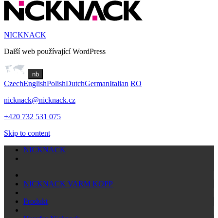
NICKNACK
Další web používající WordPress
nb
Czech
English
Polish
Dutch
German
Italian
RO
nicknack@nicknack.cz
+420 732 531 075
Skip to content
NICKNACK
NICKNACK VARM KOPP
Produkt