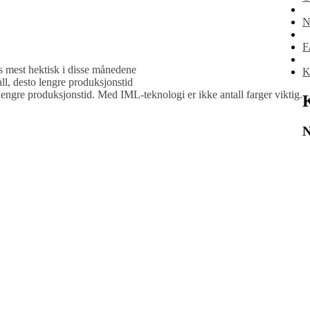
N
F
s mest hektisk i disse månedene
K
ll, desto lengre produksjonstid
to lengre produksjonstid. Med IML-teknologi er ikke antall farger viktig.