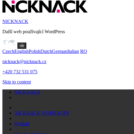
NICKNACK
Další web používající WordPress
nb
Czech
English
Polish
Dutch
German
Italian
RO
nicknack@nicknack.cz
+420 732 531 075
Skip to content
NICKNACK
NICKNACK VARM KOPP
Produkt