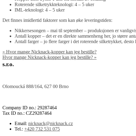
Roterende silketrykkteknologi: 4 – 5 uker
IML-teknologi: 4 – 5 uker
Det finnes imidlertid faktorer som kan øke leveringstiden:
Nikkersesongen – mai til september – produksjonen er vanligvi
Antall kopper – det er en direkte sammenheng her, jo større anta
Antall farger – jo flere farger i det roterende silketrykket, des
«
Hvor mange Nicknack-kopper kan jeg bestille?
Hvor mange Nicknack-kopper kan jeg bestille?
»
s.r.o.
Olomoucká 888/164, 627 00 Brno
Company ID no.: 29287464
Tax ID no.: CZ29287464
Email:
nicknack@nicknack.cz
Tel.:
+420 732 531 075