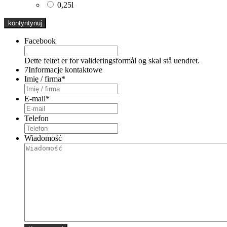
0,25l
Facebook
Dette feltet er for valideringsformål og skal stå uendret.
7
Informacje kontaktowe
Imię / firma
*
E-mail
*
Telefon
Wiadomość