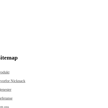
.
Sitemap
rodukt
vorfor Nicknack
jenester
eferanse
m oss