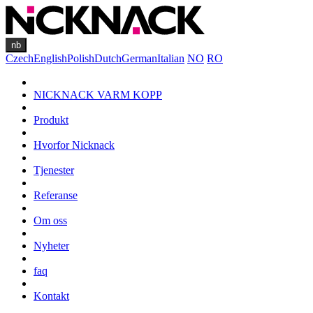
nb
Czech
English
Polish
Dutch
German
Italian
NO
RO
NICKNACK VARM KOPP
Produkt
Hvorfor Nicknack
Tjenester
Referanse
Om oss
Nyheter
faq
Kontakt