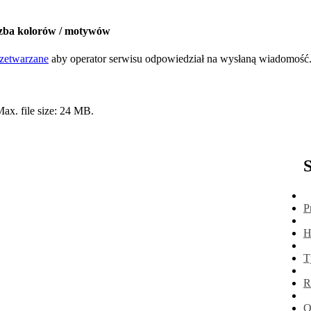
zba kolorów / motywów
zetwarzane
aby operator serwisu odpowiedział na wysłaną wiadomość
 Max. file size: 24 MB.
P
H
T
R
O