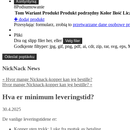
Kontyntynuj
8
Podsumowanie
Tom
Wariant
Produkt
Produkt podrzędny
Kolor
Ilość
Lic
✚
dodaj produkt
Przesyłając formularz, zrobią to
przetwarzane dane osobowe pr
Pliki
Dra og slipp filer her, eller
Velg filer
Godkjente filtyper: jpg, gif, png, pdf, ai, cdr, zip, rar, svg, eps,
NickNack News
«
Hvor mange Nicknack-kopper kan jeg bestille?
Hvor mange Nicknack-kopper kan jeg bestille?
»
Hva er minimum leveringstid?
30.4.2025
De vanlige leveringstidene er:
Kopper uten trykk: 1 uke fra mottak av betaling