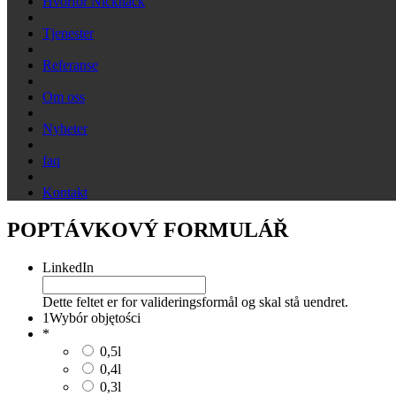
Hvorfor Nicknack
Tjenester
Referanse
Om oss
Nyheter
faq
Kontakt
POPTÁVKOVÝ FORMULÁŘ
LinkedIn
Dette feltet er for valideringsformål og skal stå uendret.
1
Wybór objętości
*
0,5l
0,4l
0,3l