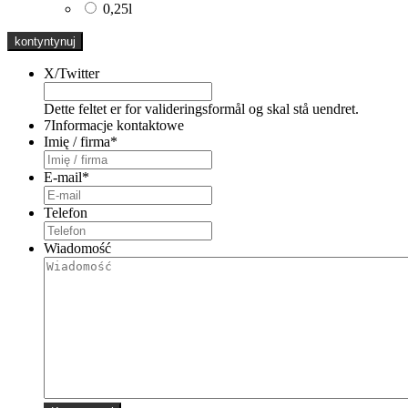
0,25l
X/Twitter
Dette feltet er for valideringsformål og skal stå uendret.
7
Informacje kontaktowe
Imię / firma
*
E-mail
*
Telefon
Wiadomość