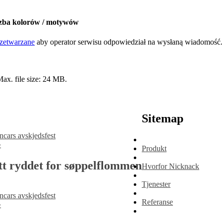
zba kolorów / motywów
zetwarzane
aby operator serwisu odpowiedział na wysłaną wiadomość
 Max. file size: 24 MB.
Sitemap
ancars avskjedsfest
»
Produkt
itt ryddet for søppelflommen
Hvorfor Nicknack
Tjenester
ancars avskjedsfest
Referanse
»