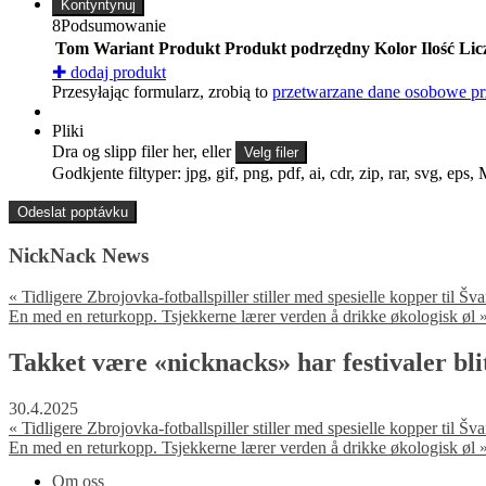
Kontyntynuj
8
Podsumowanie
Tom
Wariant
Produkt
Produkt podrzędny
Kolor
Ilość
Lic
✚
dodaj produkt
Przesyłając formularz, zrobią to
przetwarzane dane osobowe pr
Pliki
Dra og slipp filer her, eller
Velg filer
Godkjente filtyper: jpg, gif, png, pdf, ai, cdr, zip, rar, svg, eps,
NickNack News
«
Tidligere Zbrojovka-fotballspiller stiller med spesielle kopper til Šv
En med en returkopp. Tsjekkerne lærer verden å drikke økologisk øl
Takket være «nicknacks» har festivaler bl
30.4.2025
«
Tidligere Zbrojovka-fotballspiller stiller med spesielle kopper til Šv
En med en returkopp. Tsjekkerne lærer verden å drikke økologisk øl
Om oss