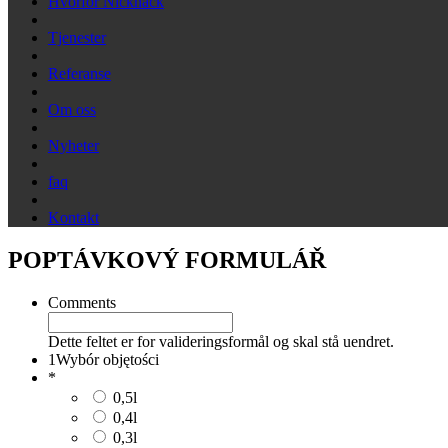
Hvorfor Nicknack
Tjenester
Referanse
Om oss
Nyheter
faq
Kontakt
POPTÁVKOVÝ FORMULÁŘ
Comments
Dette feltet er for valideringsformål og skal stå uendret.
1
Wybór objętości
*
0,5l
0,4l
0,3l