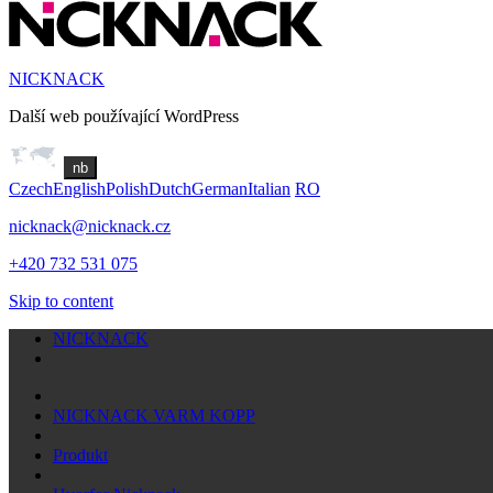
NICKNACK
Další web používající WordPress
nb
Czech
English
Polish
Dutch
German
Italian
RO
nicknack@nicknack.cz
+420 732 531 075
Skip to content
NICKNACK
NICKNACK VARM KOPP
Produkt