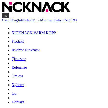
nb
Czech
English
Polish
Dutch
German
Italian
NO
RO
NICKNACK VARM KOPP
Produkt
Hvorfor Nicknack
Tjenester
Referanse
Om oss
Nyheter
faq
Kontakt