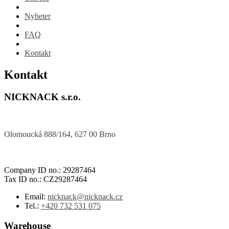
Nyheter
FAQ
Kontakt
Kontakt
NICKNACK s.r.o.
Olomoucká 888/164, 627 00 Brno
Company ID no.: 29287464
Tax ID no.: CZ29287464
Email:
nicknack@nicknack.cz
Tel.:
+420 732 531 075
Warehouse